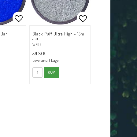
tlistan
Lägg till i favoritlistan
Lägg till i favoritli
 Jar
Black Puff Ultra High - 15ml
Jar
WP02
59 SEK
Leverans:
I Lager
KÖP