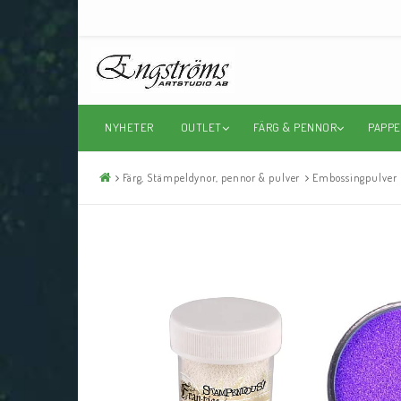
NYHETER
OUTLET
FÄRG & PENNOR
PAPPE
Färg, Stämpeldynor, pennor & pulver
Embossingpulver