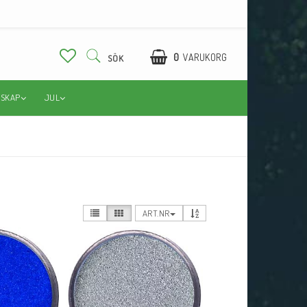
0
VARUKORG
SÖK
DSKAP
JUL
ART.NR