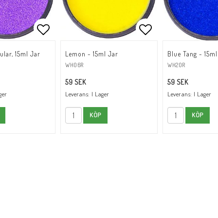
oritlistan
Lägg till i favoritlistan
Lägg till i favori
ular, 15ml Jar
Lemon - 15ml Jar
Blue Tang - 15ml
WH06R
WH20R
59 SEK
59 SEK
ger
Leverans:
I Lager
Leverans:
I Lager
KÖP
KÖP