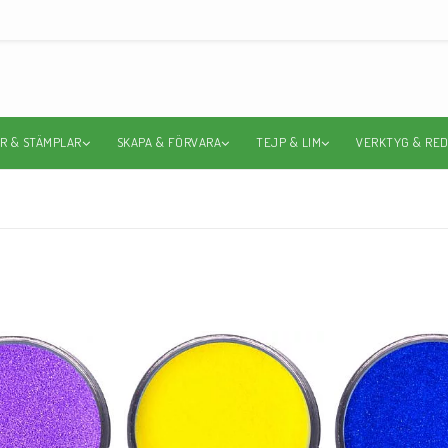
R & STÄMPLAR
SKAPA & FÖRVARA
TEJP & LIM
VERKTYG & RE