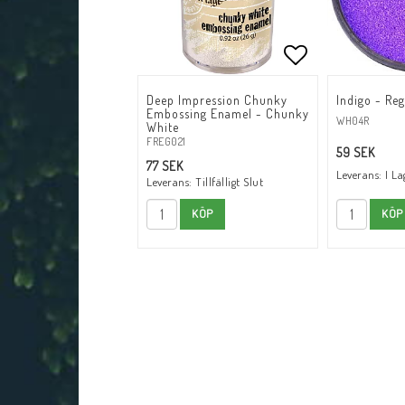
Lägg till i fav
Deep Impression Chunky
Indigo - Reg
Embossing Enamel - Chunky
WH04R
White
FREG021
59 SEK
77 SEK
Leverans:
I La
Leverans:
Tillfälligt Slut
KÖP
KÖP