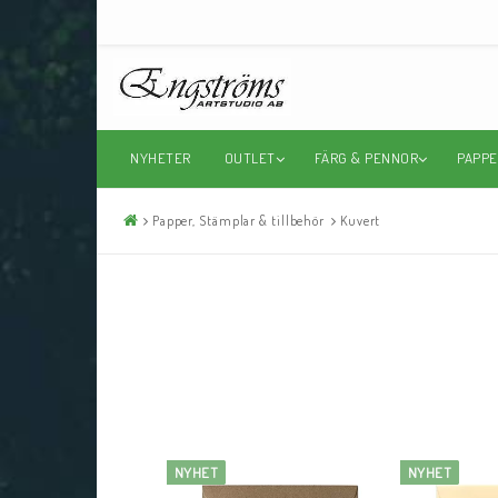
NYHETER
OUTLET
FÄRG & PENNOR
PAPPE
Papper, Stämplar & tillbehör
Kuvert
NYHET
NYHET