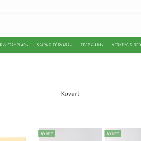
R & STÄMPLAR
SKAPA & FÖRVARA
TEJP & LIM
VERKTYG & RE
Kuvert
NYHET
NYHET