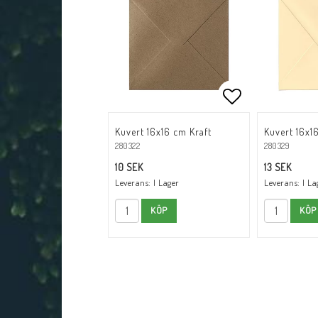
Lägg till i fav
Kuvert 16x16 cm Kraft
Kuvert 16x
280322
280329
10 SEK
13 SEK
Leverans:
I Lager
Leverans:
I La
KÖP
KÖP