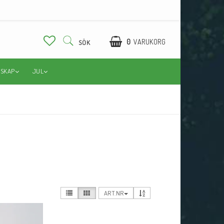
0
VARUKORG
SÖK
DSKAP
JUL
ART.NR