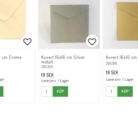
oritlistan
Lägg till i favoritlistan
Lägg till i favori
16 cm Creme
Kuvert 16x16 cm Silver
Kuvert 16x16 cm
metall
280388
280366
19 SEK
19 SEK
ger
Leverans:
I Lager
Leverans:
I Lager
KÖP
KÖP