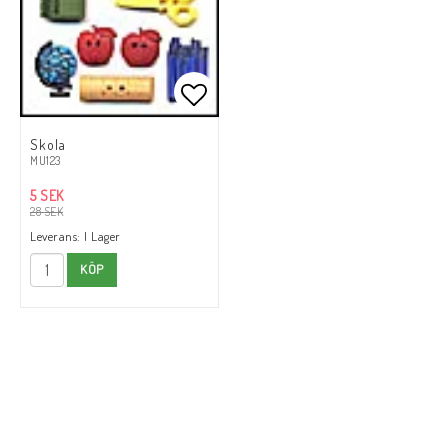
Lägg till i favoritlistan
Skola
MU123
5 SEK
28 SEK
Leverans:
I Lager
KÖP