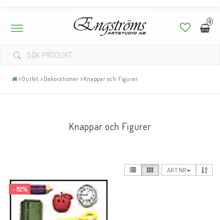
0
Toggle
navigation
Outlet
Dekorationer
Knappar och Figurer
Knappar och Figurer
ART.NR
- 82%