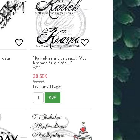
tlistan
Lägg till i favoritlistan
Lägg till i favoritli
rostar
"Kärlek är att undra...", "Att
kramas är ett sätt..."
V239
30 SEK
60 SEK
Leverans:
I Lager
KÖP