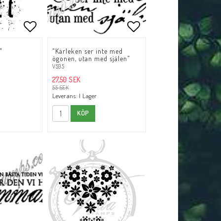
tlistan
Lägg till i favoritlistan
Lägg till i favoritli
"
"Kärleken ser inte med
ögonen, utan med själen"
V595
27,50 SEK
55 SEK
Leverans:
I Lager
KÖP