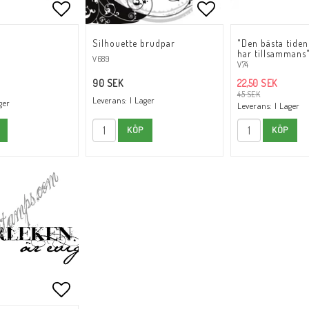
oritlistan
Lägg till i favoritlistan
Lägg till i favori
Lägg till i favori
Silhouette brudpar
"Den bästa tiden
har tillsammans
V689
V74
90 SEK
22,50 SEK
45 SEK
Leverans:
I Lager
ger
Leverans:
I Lager
KÖP
KÖP