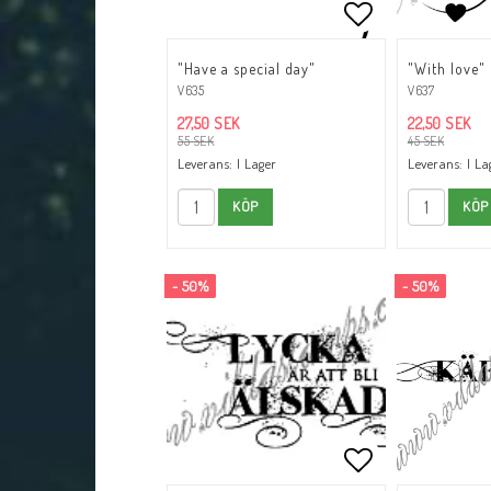
Lägg till i fav
"Have a special day"
"With love"
V635
V637
27,50 SEK
22,50 SEK
55 SEK
45 SEK
Leverans:
I Lager
Leverans:
I La
KÖP
KÖP
- 50%
- 50%