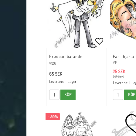
Lägg till i fav
Brudpar, bärande
Par i hjärta
V14
V126
25 SEK
65 SEK
50 SEK
Leverans:
I Lager
Leverans:
I La
KÖP
KÖP
- 50%