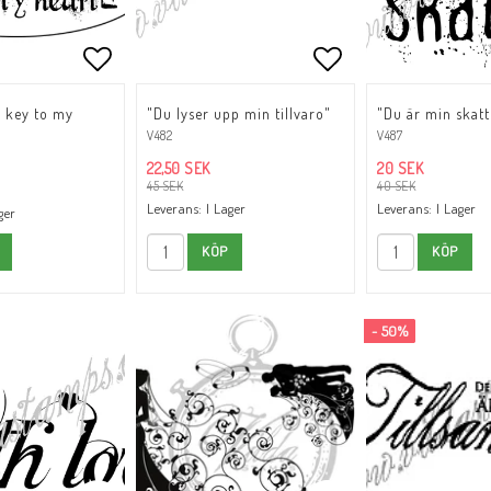
oritlistan
Lägg till i favoritlistan
Lägg till i favori
e key to my
"Du lyser upp min tillvaro"
"Du är min skatt
V482
V487
22,50 SEK
20 SEK
45 SEK
40 SEK
Leverans:
I Lager
Leverans:
I Lager
ger
KÖP
KÖP
- 50%