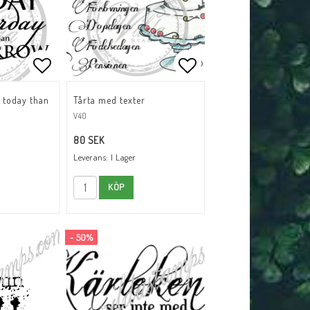
tlistan
Lägg till i favoritlistan
Lägg till i favoritli
 today than
Tårta med texter
V40
80 SEK
Leverans:
I Lager
KÖP
- 50%