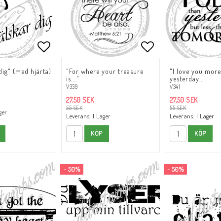
oritlistan
Lägg till i favoritlistan
Lägg till i favori
dig" (med hjärta)
"For where your treasure
"I love you more
is...."
yesterday..."
V339
V341
27,50 SEK
27,50 SEK
55 SEK
55 SEK
ger
Leverans:
I Lager
Leverans:
I Lager
KÖP
KÖP
- 50%
- 50%