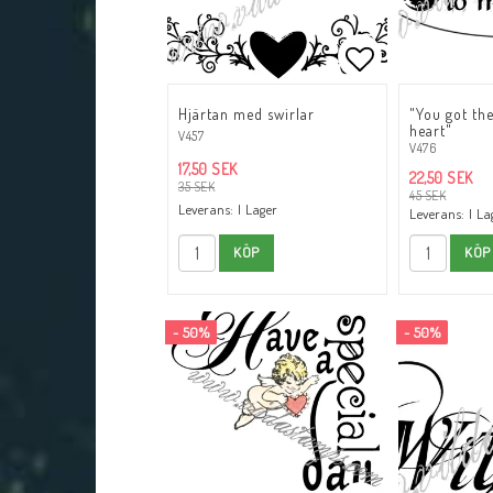
Lägg till i fav
Hjärtan med swirlar
"You got th
heart"
V457
V476
17,50 SEK
22,50 SEK
35 SEK
45 SEK
Leverans:
I Lager
Leverans:
I La
KÖP
KÖP
- 50%
- 50%