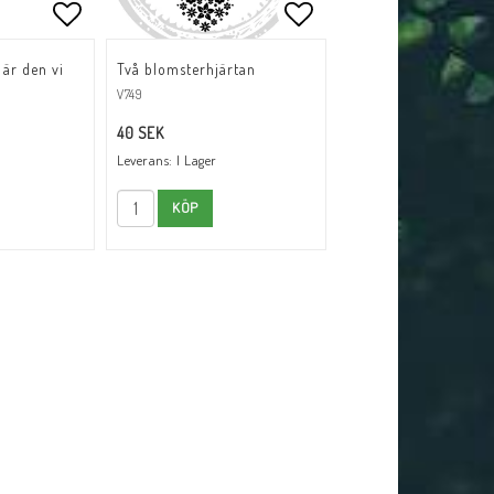
tlistan
tlistan
Lägg till i favoritlistan
Lägg till i favoritli
 är den vi
Två blomsterhjärtan
"
V749
40 SEK
Leverans:
I Lager
KÖP