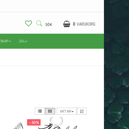
0
VARUKORG
SÖK
DSKAP
JUL
ART.NR
- 50%