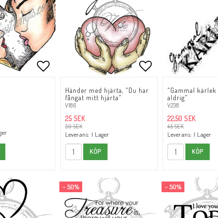
oritlistan
Lägg till i favoritlistan
Lägg till i favori
Händer med hjärta, "Du har
"Gammal kärlek 
fångat mitt hjärta"
aldrig"
V186
V238
25 SEK
22,50 SEK
50 SEK
45 SEK
ger
Leverans:
I Lager
Leverans:
I Lager
KÖP
KÖP
- 50%
- 50%