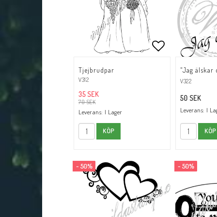
Lägg till i fav
Tjejbrudpar
"Jag älskar 
V312
V322
35 SEK
50 SEK
70 SEK
Leverans:
I La
Leverans:
I Lager
KÖP
KÖP
- 50%
- 50%