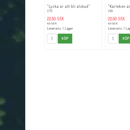
Lägg till i fav
"Lycka är att bli älskad"
"Kärleken är
V76
V84
22,50 SEK
22,50 SEK
45 SEK
45 SEK
Leverans:
I Lager
Leverans:
I La
KÖP
KÖP