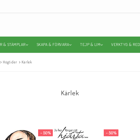
R & STÄMPLAR
SKAPA & FÖRVARA
TEJP & LIM
VERKTYG & RE
Högtider
Kärlek
Kärlek
- 50%
- 50%