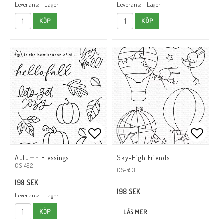
Leverans:
I Lager
Leverans:
I Lager
KÖP
KÖP
Lägg till i favoritlistan
Lägg till i favoritlistan
Lägg t
Lägg t
Autumn Blessings
Sky-High Friends
CS-492
CS-493
198 SEK
198 SEK
Leverans:
I Lager
KÖP
LÄS MER