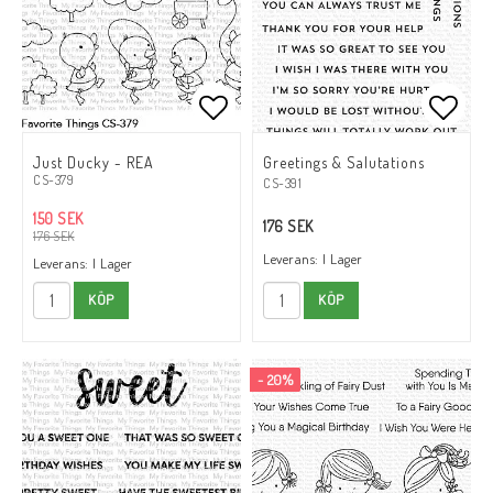
Lägg till i favoritlistan
Lägg till i favoritlistan
Lägg t
Lägg t
Just Ducky - REA
Greetings & Salutations
CS-379
CS-391
150 SEK
176 SEK
176 SEK
Leverans:
I Lager
Leverans:
I Lager
KÖP
KÖP
- 20%