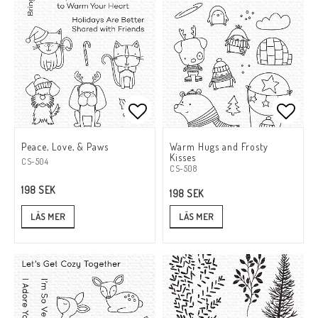
Lägg till i favoritlistan
Lägg till i favoritlistan
Lägg t
Lägg t
Peace, Love, & Paws
Warm Hugs and Frosty
Kisses
CS-504
CS-508
198 SEK
198 SEK
LÄS MER
LÄS MER