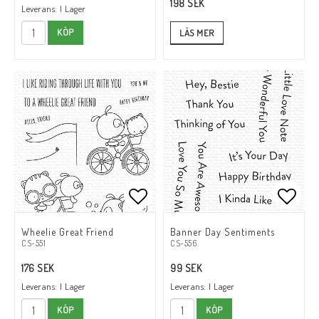
198 SEK
Leverans:
I Lager
KÖP
LÄS MER
Lägg till i favoritlistan
Lägg till i favoritlistan
Lägg t
Lägg t
Wheelie Great Friend
Banner Day Sentiments
CS-551
CS-556
176 SEK
99 SEK
Leverans:
I Lager
Leverans:
I Lager
KÖP
KÖP