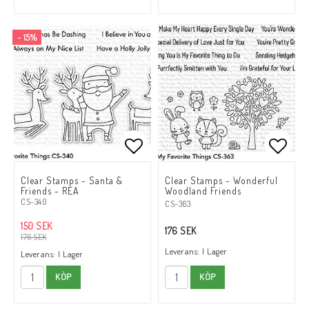
- 15%
Lägg till i favoritlistan
Lägg till i favoritlistan
Lägg t
Lägg t
Clear Stamps - Santa &
Clear Stamps - Wonderful
Friends - REA
Woodland Friends
CS-340
CS-363
150 SEK
176 SEK
176 SEK
Leverans:
I Lager
Leverans:
I Lager
KÖP
KÖP