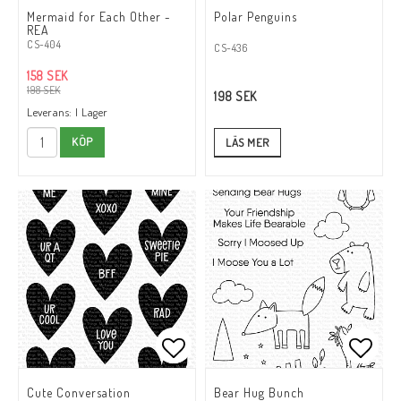
Lägg till i favoritlistan
Lägg till i favoritlistan
Lägg t
Lägg t
Mermaid for Each Other -
Polar Penguins
REA
CS-404
CS-436
158 SEK
198 SEK
198 SEK
Leverans:
I Lager
KÖP
LÄS MER
Lägg till i favoritlistan
Lägg till i favoritlistan
Lägg t
Lägg t
Cute Conversation
Bear Hug Bunch