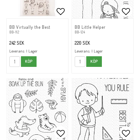
Lägg till i favoritlistan
Lägg t
Lägg t
BB Virtually the Best
BB Little Helper
BB-112
BB-124
242 SEK
220 SEK
Leverans:
I Lager
Leverans:
I Lager
KÖP
KÖP