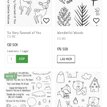
Lägg till i favoritlistan
Lägg till i favoritlistan
Lägg t
Lägg t
So Very Fawned of You
Wonderful Woods
CS-512
CS-513
132 SEK
176 SEK
Leverans:
I Lager
KÖP
LÄS MER
NYHET