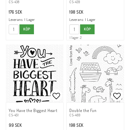
CS-438
CS-439
176 SEK
198 SEK
Leverans:
I Lager
Leverans:
I Lager
KÖP
KÖP
I lager: 2
Lägg till i favoritlistan
Lägg till i favoritlistan
Lägg t
Lägg t
You Have the Biggest Heart
Double the Fun
CS-451
CS-469
99 SEK
198 SEK