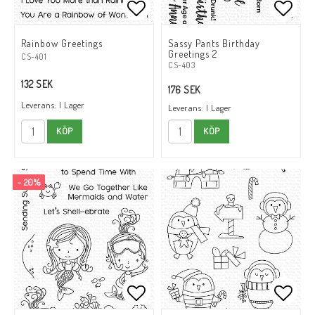
Lägg till i favoritlistan
Lägg t
Rainbow Greetings
Sassy Pants Birthday
Greetings 2
CS-401
CS-403
132 SEK
176 SEK
Leverans:
I Lager
Leverans:
I Lager
KÖP
KÖP
- 20%