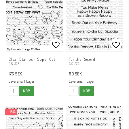
Lägg till i favoritlistan
Lägg till i favoritlistan
Lägg t
Lägg t
Clear Stamps - Super Cat
For the Record
CS-376
CS-377
176 SEK
99 SEK
Leverans:
I Lager
Leverans:
I Lager
KÖP
KÖP
- 15%