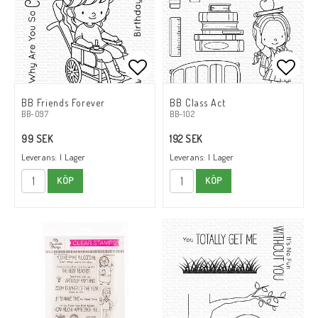
Lägg till i favoritlistan
Lägg till i favoritlistan
Lägg t
Lägg t
BB Friends Forever
BB Class Act
BB-097
BB-102
99 SEK
192 SEK
Leverans:
I Lager
Leverans:
I Lager
KÖP
KÖP