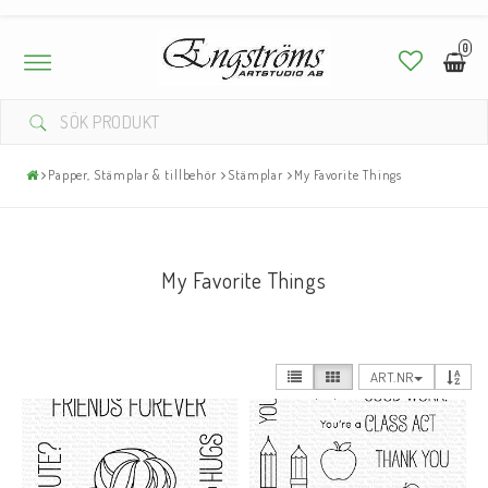
0
Toggle
navigation
Papper, Stämplar & tillbehör
Stämplar
My Favorite Things
My Favorite Things
ART.NR