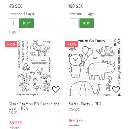
176 SEK
198 SEK
Leverans:
I Lager
Leverans:
I Lager
KÖP
KÖP
I lager: 1
- 15%
- 19%
Lägg till i favoritlistan
Lägg t
Lägg t
Clear Stamps BB Best in the
Safari Party - REA
west - REA
CS-295
CS-271
160 SEK
150 SEK
198 SEK
176 SEK