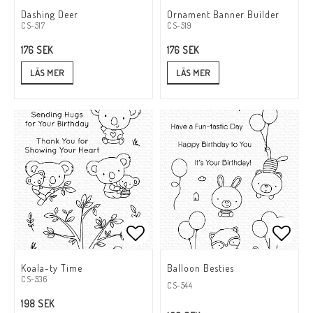
Lägg till i favoritlistan
Lägg till i favoritlistan
Lägg t
Lägg t
Dashing Deer
Ornament Banner Builder
CS-517
CS-519
176 SEK
176 SEK
LÄS MER
LÄS MER
Lägg till i favoritlistan
Lägg till i favoritlistan
Lägg t
Lägg t
Koala-ty Time
Balloon Besties
CS-536
CS-544
198 SEK