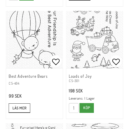
Lägg till i favoritlistan
Lägg till i favoritlistan
Lägg t
Lägg t
Best Adventure Bears
Loads of Joy
CS-501
CS-494
198 SEK
99 SEK
Leverans:
I Lager
KÖP
LÄS MER