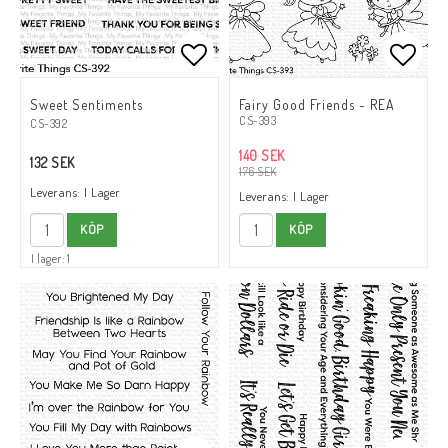
Lägg till i favoritlistan
Lägg t
Lägg t
Sweet Sentiments
Fairy Good Friends - REA
CS-393
CS-392
140 SEK
132 SEK
176 SEK
Leverans:
I Lager
Leverans:
I Lager
KÖP
KÖP
I lager: 1