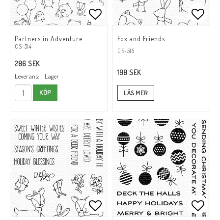
Lägg till i favoritlistan
Lägg till i favoritlistan
Lägg t
Lägg t
Partners in Adventure
Fox and Friends
CS-514
CS-515
286 SEK
198 SEK
Leverans:
I Lager
KÖP
LÄS MER