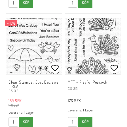
KÖP
KÖP
- 15%
Lägg till i favoritlistan
Lägg till i favoritlistan
Lägg t
Lägg t
Clear Stamps . Just Beclaws
MFT - Playful Peacock
- REA
CS-313
CS-312
150 SEK
176 SEK
176 SEK
Leverans:
I Lager
Leverans:
I Lager
KÖP
KÖP