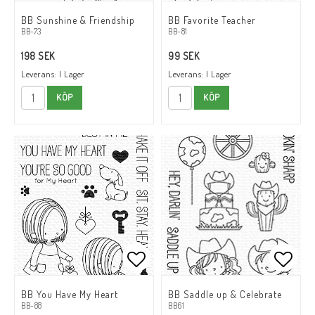
Lägg till i favoritlistan
Lägg till i favoritlistan
Lägg t
Lägg t
BB Sunshine & Friendship
BB Favorite Teacher
BB-73
BB-81
198 SEK
99 SEK
Leverans:
I Lager
Leverans:
I Lager
KÖP
KÖP
Lägg till i favoritlistan
Lägg till i favoritlistan
Lägg t
Lägg t
BB You Have My Heart
BB Saddle up & Celebrate
BB-88
BB61