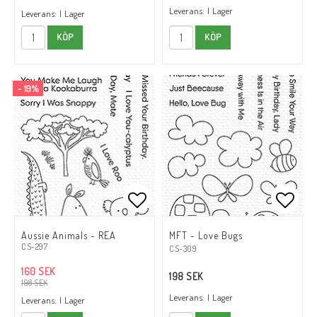
Leverans:
I Lager
Leverans:
I Lager
KÖP
KÖP
- 19%
Lägg till i favoritlistan
Lägg till i favoritlistan
Lägg t
Lägg t
Aussie Animals - REA
MFT - Love Bugs
CS-297
CS-309
160 SEK
198 SEK
198 SEK
Leverans:
I Lager
Leverans:
I Lager