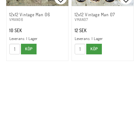
Lägg till i favoritlistan
Lägg t
12x12 Vintage Man 06
12x12 Vintage Man 07
VMAN06
VMAN07
10 SEK
12 SEK
Leverans:
I Lager
Leverans:
I Lager
KÖP
KÖP