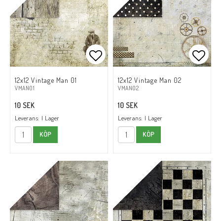
Lägg till i favoritlistan
Lägg t
12x12 Vintage Man 01
12x12 Vintage Man 02
VMAN01
VMAN02
10 SEK
10 SEK
Leverans:
I Lager
Leverans:
I Lager
KÖP
KÖP