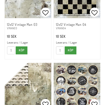
Lägg till i favoritlistan
Lägg t
12x12 Vintage Man 03
12x12 Vintage Man 04
VMAN03
VMAN04
10 SEK
10 SEK
Leverans:
I Lager
Leverans:
I Lager
KÖP
KÖP