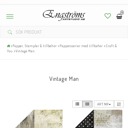
0
Toggle
navigation
Papper, Stämplar & tillbehör
Pappersserier med tillbehör
Craft &
You
Vintage Man
Vintage Man
ART.NR