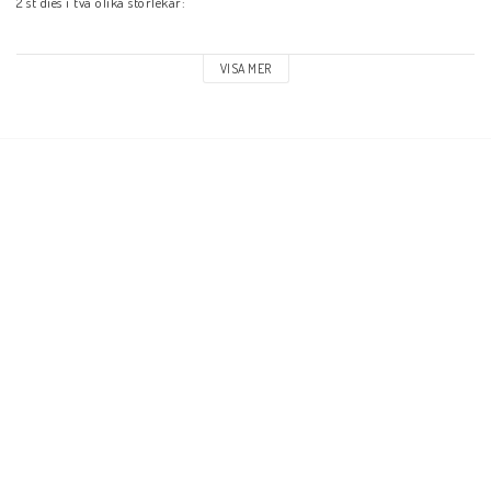
2 st dies i två olika storlekar:

Lilla: 45 x 27mm

VISA MER
Stora: 60 x 35mm