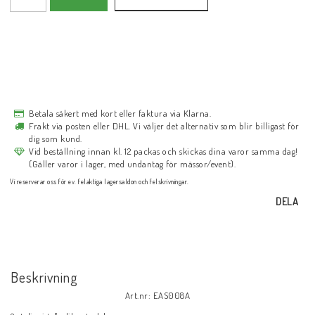
Betala säkert med kort eller faktura via Klarna.
Frakt via posten eller DHL. Vi väljer det alternativ som blir billigast för
dig som kund.
Vid beställning innan kl. 12 packas och skickas dina varor samma dag!
(Gäller varor i lager, med undantag för mässor/event).
Vi reserverar oss för ev. felaktiga lagersaldon och felskrivningar.
DELA
Beskrivning
Art.nr: EAS008A