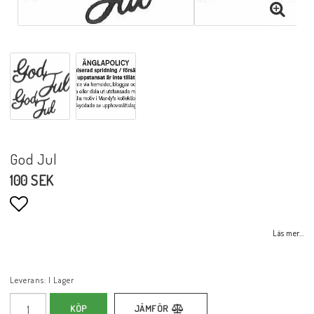
God Jul
100 SEK
Lägg till i favoritlistan
Läs mer...
Leverans:
I Lager
KÖP
JÄMFÖR