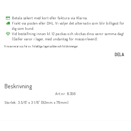
Betala säkert med kort eller faktura via Klarna.
Frakt via posten eller DHL. Vi väljer det alternativ som blir billigast för
dig som kund.
Vid beställning innan kl. 12 packas och skickas dina varor samma dag!
(Gäller varor i lager, med undantag för mässor/event).
Vi reserverar oss för ev. felaktiga lagersaldon och felskrivningar.
DELA
Beskrivning
Art.nr: B356
Storlek: 3 5/8" x 3 1/8" (92mm x 79mm)