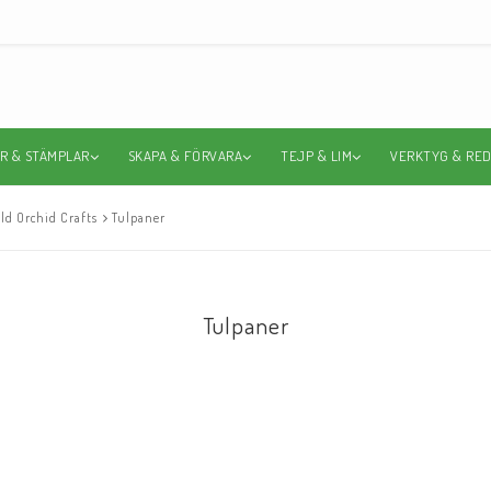
R & STÄMPLAR
SKAPA & FÖRVARA
TEJP & LIM
VERKTYG & RE
ld Orchid Crafts
Tulpaner
Tulpaner