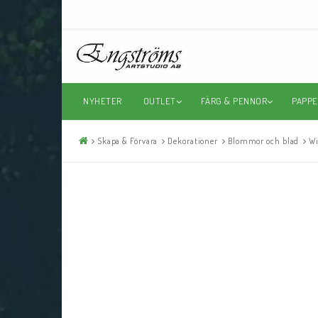
NYHETER
OUTLET
FÄRG & PENNOR
PAPPE
Skapa & Förvara
Dekorationer
Blommor och blad
Wi