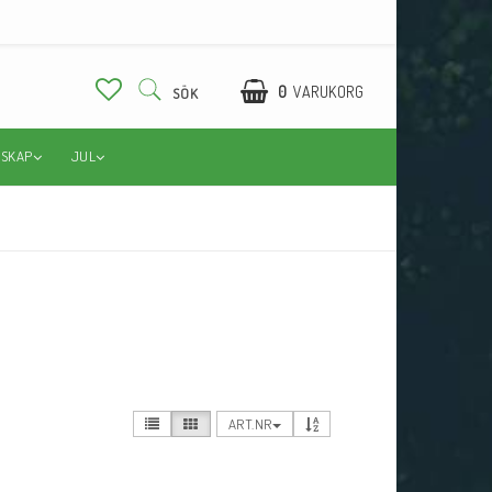
0
VARUKORG
SÖK
DSKAP
JUL
ART.NR