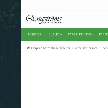
NYHETER
OUTLET
FÄRG & PENNOR
PAPPE
Papper, Stämplar & tillbehör
Pappersserier med tillbeh