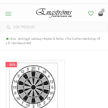
0
Toggle
navigation
Dies , Verktyg & redskap
Masker & Mallar
The Crafters Workshop
6"
x 6"
Dartboard 6x6
- 50%