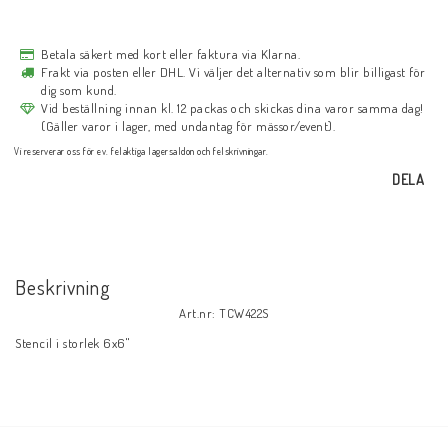
Betala säkert med kort eller faktura via Klarna.
Frakt via posten eller DHL. Vi väljer det alternativ som blir billigast för
dig som kund.
Vid beställning innan kl. 12 packas och skickas dina varor samma dag!
(Gäller varor i lager, med undantag för mässor/event).
Vi reserverar oss för ev. felaktiga lagersaldon och felskrivningar.
DELA
Beskrivning
Art.nr: TCW422S
Stencil i storlek 6x6"
