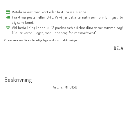
Betala säkert med kort eller faktura via Klarna.
Frakt via posten eller DHL. Vi väljer det alternativ som blir billigast för
dig som kund.
Vid beställning innan kl. 12 packas och skickas dina varor samma dag!
(Gäller varor i lager, med undantag för mässor/event).
Vi reserverar oss för ev. felaktiga lagersaldon och felskrivningar.
DELA
Beskrivning
Art.nr: MFD156