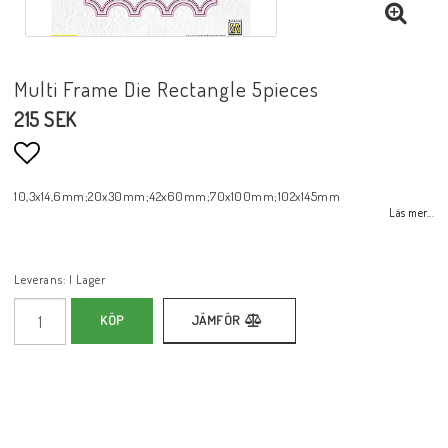
Multi Frame Die Rectangle 5pieces
215 SEK
Lägg till i favoritlistan
10,3x14,6mm;20x30mm;42x60mm;70x100mm;102x145mm
Läs mer...
Leverans:
I Lager
KÖP
JÄMFÖR