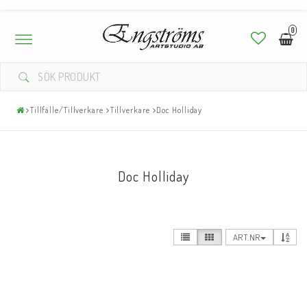
0
Toggle
navigation
Tillfälle/Tillverkare
Tillverkare
Doc Holliday
Doc Holliday
ART.NR