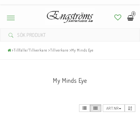
0
Toggle
navigation
Tillfälle/Tillverkare
Tillverkare
My Minds Eye
My Minds Eye
ART.NR