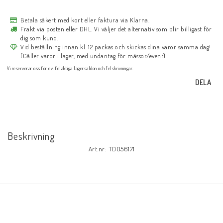
Betala säkert med kort eller faktura via Klarna.
Frakt via posten eller DHL. Vi väljer det alternativ som blir billigast för
dig som kund.
Vid beställning innan kl. 12 packas och skickas dina varor samma dag!
(Gäller varor i lager, med undantag för mässor/event).
Vi reserverar oss för ev. felaktiga lagersaldon och felskrivningar.
DELA
Beskrivning
Art.nr: TDO56171